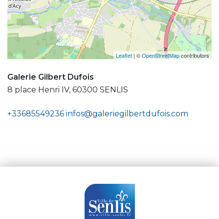
Leaflet
| ©
OpenStreetMap
contributors
Galerie Gilbert Dufois
8 place Henri IV, 60300 SENLIS
+33685549236
infos@galeriegilbertdufois.com