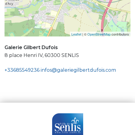
Leaflet
| ©
OpenStreetMap
contributors
Galerie Gilbert Dufois
8 place Henri IV, 60300 SENLIS
+33685549236
infos@galeriegilbertdufois.com