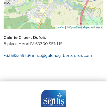
Leaflet
| ©
OpenStreetMap
contributors
Galerie Gilbert Dufois
8 place Henri IV, 60300 SENLIS
+33685549236
infos@galeriegilbertdufois.com