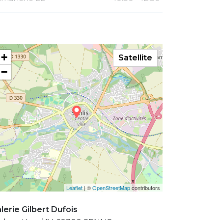
+
Satellite
−
Leaflet
| ©
OpenStreetMap
contributors
lerie Gilbert Dufois