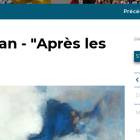
Précé
n - "Après les
P
S
D
M
M