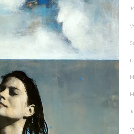
J
V
S
D
M
M
J
V