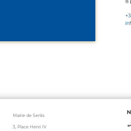
8 
+
in
N
Mairie de Senlis
3, Place Henri IV