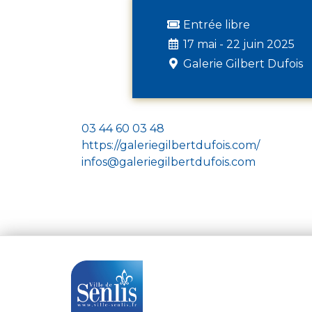
Entrée libre
17 mai - 22 juin 2025
Galerie Gilbert Dufois
03 44 60 03 48
https://galeriegilbertdufois.com/
infos@galeriegilbertdufois.com