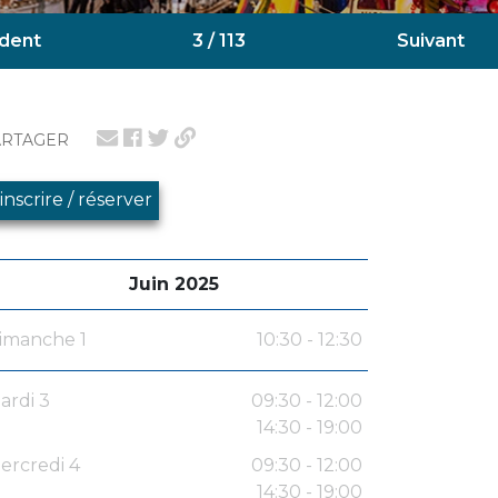
dent
3 / 113
Suivant
ARTAGER
'inscrire / réserver
Juin 2025
imanche 1
10:30 - 12:30
ardi 3
09:30 - 12:00
14:30 - 19:00
ercredi 4
09:30 - 12:00
14:30 - 19:00