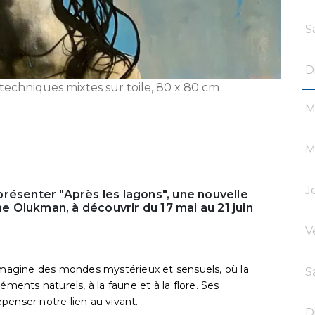
S
D
techniques mixtes sur toile, 80 x 80 cm
M
M
J
e présenter "Après les lagons", une nouvelle
ne Olukman, à découvrir du 17 mai au 21 juin
V
 imagine des mondes mystérieux et sensuels, où la
S
nts naturels, à la faune et à la flore. Ses
penser notre lien au vivant.
D