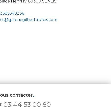
place Henri IV, 60300 SENLIS
33685549236
fos@galeriegilbertdufois.com
ous contacter
.
03 44 53 00 80