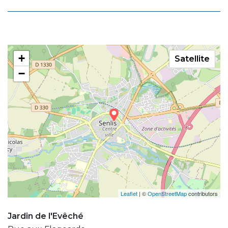
+
Satellite
−
Leaflet
| ©
OpenStreetMap
contributors
Jardin de l'Evêché