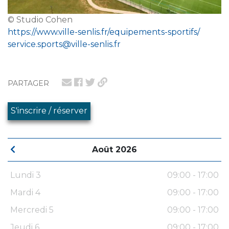
© Studio Cohen
https://www.ville-senlis.fr/equipements-sportifs/
service.sports@ville-senlis.fr
PARTAGER
S'inscrire / réserver
Août 2026
Lundi 3
09:00 - 17:00
Mardi 4
09:00 - 17:00
Mercredi 5
09:00 - 17:00
Jeudi 6
09:00 - 17:00