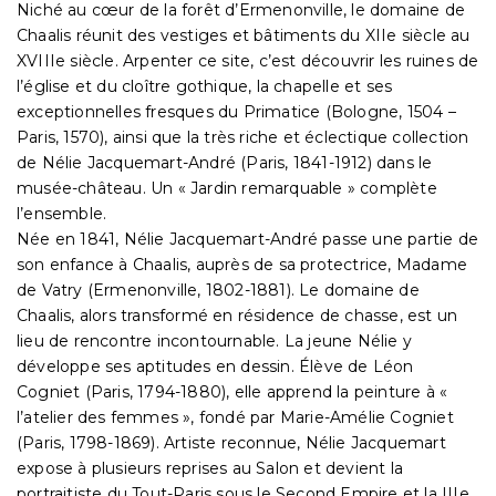
Niché au cœur de la forêt d’Ermenonville, le domaine de
Chaalis réunit des vestiges et bâtiments du XIIe siècle au
XVIIIe siècle. Arpenter ce site, c’est découvrir les ruines de
l’église et du cloître gothique, la chapelle et ses
exceptionnelles fresques du Primatice (Bologne, 1504 –
Paris, 1570), ainsi que la très riche et éclectique collection
de Nélie Jacquemart-André (Paris, 1841-1912) dans le
musée-château. Un « Jardin remarquable » complète
l’ensemble.
Née en 1841, Nélie Jacquemart-André passe une partie de
son enfance à Chaalis, auprès de sa protectrice, Madame
de Vatry (Ermenonville, 1802-1881). Le domaine de
Chaalis, alors transformé en résidence de chasse, est un
lieu de rencontre incontournable. La jeune Nélie y
développe ses aptitudes en dessin. Élève de Léon
Cogniet (Paris, 1794-1880), elle apprend la peinture à «
l’atelier des femmes », fondé par Marie-Amélie Cogniet
(Paris, 1798-1869). Artiste reconnue, Nélie Jacquemart
expose à plusieurs reprises au Salon et devient la
portraitiste du Tout-Paris sous le Second Empire et la IIIe