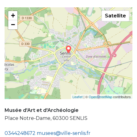
+
Satellite
−
Leaflet
| ©
OpenStreetMap
contributors
Musée d'Art et d'Archéologie
Place Notre-Dame, 60300 SENLIS
0344248672
musees@ville-senlis.fr