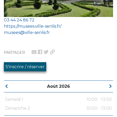
03 44 24 86 72
https://musees.ville-senlis.fr/
musees@ville-senlis.fr
PARTAGER
S'inscrire / réserver
Août 2026
Samedi 1
10:00 - 13:00
Dimanche 2
10:00 - 13:00