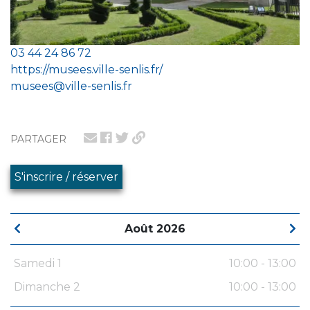
03 44 24 86 72
https://musees.ville-senlis.fr/
musees@ville-senlis.fr
PARTAGER
S'inscrire / réserver
Août 2026
Samedi 1
10:00 - 13:00
Dimanche 2
10:00 - 13:00