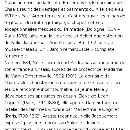
Niché au cœur de la forêt d’Ermenonville, le domaine de
Chaalis réunit des vestiges et bâtiments du XIIe siècle au
XVIIIe siècle. Arpenter ce site, c’est découvrir les ruines de
l’église et du cloître gothique, la chapelle et ses
exceptionnelles fresques du Primatice (Bologne, 1504 –
Paris, 1570), ainsi que la très riche et éclectique collection
de Nélie Jacquemart-André (Paris, 1841-1912) dans le
musée-château. Un « Jardin remarquable » complète
l’ensemble.
Née en 1841, Nélie Jacquemart-André passe une partie de
son enfance à Chaalis, auprès de sa protectrice, Madame
de Vatry (Ermenonville, 1802-1881). Le domaine de
Chaalis, alors transformé en résidence de chasse, est un
lieu de rencontre incontournable. La jeune Nélie y
développe ses aptitudes en dessin. Élève de Léon
Cogniet (Paris, 1794-1880), elle apprend la peinture à «
l’atelier des femmes », fondé par Marie-Amélie Cogniet
(Paris, 1798-1869). Artiste reconnue, Nélie Jacquemart
expose à plusieurs reprises au Salon et devient la
portraitiste du Tout-Paris sous le Second Empire et la IIIe