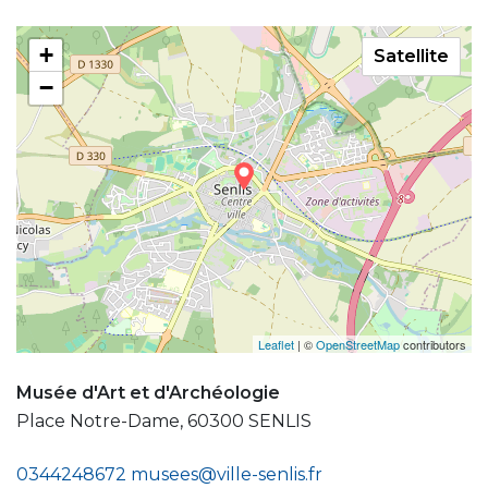
+
Satellite
−
Leaflet
| ©
OpenStreetMap
contributors
Musée d'Art et d'Archéologie
Place Notre-Dame, 60300 SENLIS
0344248672
musees@ville-senlis.fr