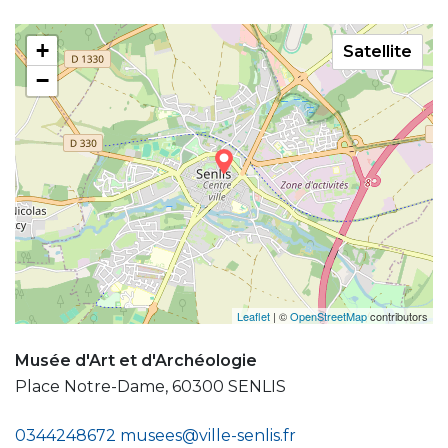
+
Satellite
−
Leaflet
| ©
OpenStreetMap
contributors
Musée d'Art et d'Archéologie
Place Notre-Dame, 60300 SENLIS
0344248672
musees@ville-senlis.fr