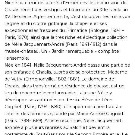
Niché au cœur de la forêt d’Ermenonville, le domaine de
Chaalis réunit des vestiges et bâtiments du XIIe siècle au
XVIIIe siècle. Arpenter ce site, c’est découvrir les ruines de
l’église et du cloître gothique, la chapelle et ses
exceptionnelles fresques du Primatice (Bologne, 1504 –
Paris, 1570), ainsi que la très riche et éclectique collection
de Nélie Jacquemart-André (Paris, 1841-1912) dans le
musée-château. Un « Jardin remarquable » complète
l’ensemble.
Née en 1841, Nélie Jacquemart-André passe une partie de
son enfance à Chaalis, auprès de sa protectrice, Madame
de Vatry (Ermenonville, 1802-1881). Le domaine de
Chaalis, alors transformé en résidence de chasse, est un
lieu de rencontre incontournable. La jeune Nélie y
développe ses aptitudes en dessin. Élève de Léon
Cogniet (Paris, 1794-1880), elle apprend la peinture à «
l’atelier des femmes », fondé par Marie-Amélie Cogniet
(Paris, 1798-1869). Artiste reconnue, Nélie Jacquemart
expose à plusieurs reprises au Salon et devient la
portraitiste du Tout-Paris sous le Second Empire et la IIIe