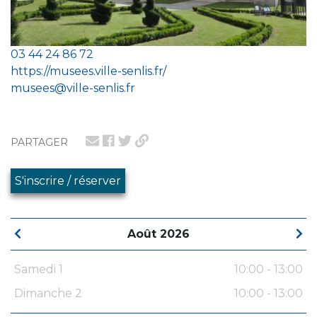
03 44 24 86 72
https://musees.ville-senlis.fr/
musees@ville-senlis.fr
PARTAGER
S'inscrire / réserver
Août 2026
Samedi 1
10:00 - 13:00
Dimanche 2
10:00 - 13:00