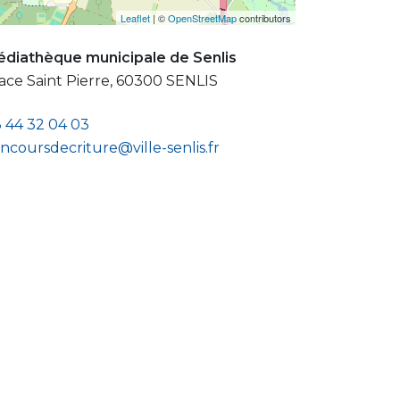
Leaflet
| ©
OpenStreetMap
contributors
diathèque municipale de Senlis
ace Saint Pierre, 60300 SENLIS
 44 32 04 03
ncoursdecriture@ville-senlis.fr