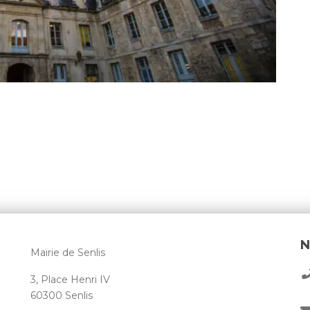
N
Mairie de Senlis
3, Place Henri IV
60300 Senlis