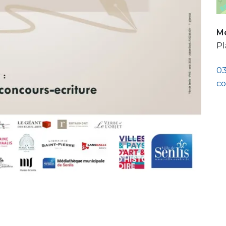
Mé
Pl
03
co