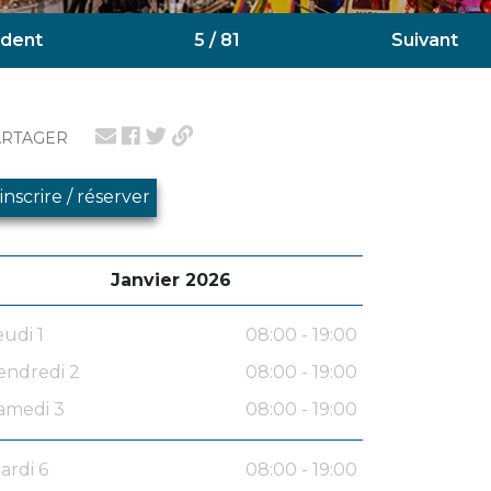
dent
5 / 81
Suivant
ARTAGER
'inscrire / réserver
Janvier 2026
eudi 1
08:00 - 19:00
endredi 2
08:00 - 19:00
amedi 3
08:00 - 19:00
ardi 6
08:00 - 19:00