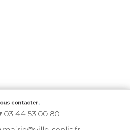
ous contacter
.
03 44 53 00 80
mairie@ville-senlis.fr