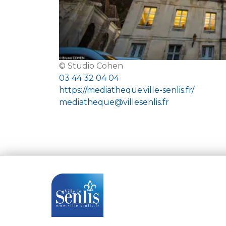
© Studio Cohen
03 44 32 04 04
https://mediatheque.ville-senlis.fr/
mediatheque@villesenlis.fr