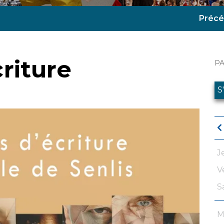
Précé
riture
P
S
J
V
S
M