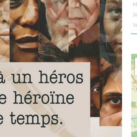
M
J
V