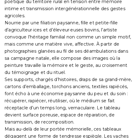
poétique du territoire rural en tension entre mémoire
intime et transmission intergénérationnelle des gestes
agricoles.
Nourrie par une filiation paysanne, fille et petite-fille
d’agriculteur·ices et d’éleveur·euses bovins, l’artiste
convoque l’héritage familial non comme un simple motif,
mais comme une matière vive, affective. À partir de
photographies glanées au fil de ses déambulations dans
sa campagne natale, elle compose des images où la
peinture travaille la mémoire et le geste, au croisement
du témoignage et du rituel.
Ses supports, chargés d’histoires, draps de sa grand-mère,
cartons d’emballage, torchons anciens, textiles rapiécés,
font écho à une économie paysanne du peu et du soin :
récupérer, rapiécer, réutiliser, où le médium se fait
réceptacle d’un temps long, vernaculaire. Le tableau
devient surface poreuse, espace de réparation, de
transmission, de recomposition.
Mais au-delà de leur portée mémorielle, ces tableaux
dégagent une forme de tendresse espiègle. Les vaches