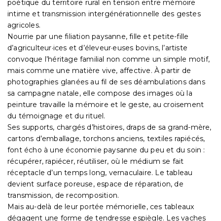
poétique du territoire rural en tension entre mémoire
intime et transmission intergénérationnelle des gestes
agricoles.
Nourrie par une filiation paysanne, fille et petite-fille
d’agriculteur·ices et d’éleveur·euses bovins, l’artiste
convoque l’héritage familial non comme un simple motif,
mais comme une matière vive, affective. À partir de
photographies glanées au fil de ses déambulations dans
sa campagne natale, elle compose des images où la
peinture travaille la mémoire et le geste, au croisement
du témoignage et du rituel.
Ses supports, chargés d’histoires, draps de sa grand-mère,
cartons d’emballage, torchons anciens, textiles rapiécés,
font écho à une économie paysanne du peu et du soin :
récupérer, rapiécer, réutiliser, où le médium se fait
réceptacle d’un temps long, vernaculaire. Le tableau
devient surface poreuse, espace de réparation, de
transmission, de recomposition.
Mais au-delà de leur portée mémorielle, ces tableaux
dégagent une forme de tendresse espiègle. Les vaches