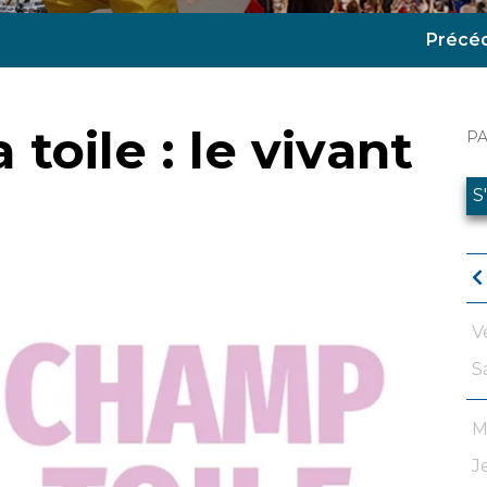
Précé
toile : le vivant
P
S
V
S
M
J