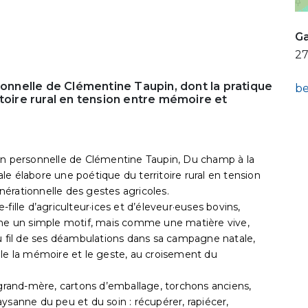
Ga
27
sonnelle de Clémentine Taupin, dont la pratique
be
toire rural en tension entre mémoire et
ition personnelle de Clémentine Taupin, Du champ à la
rale élabore une poétique du territoire rural en tension
érationnelle des gestes agricoles.
e-fille d’agriculteur·ices et d’éleveur·euses bovins,
omme un simple motif, mais comme une matière vive,
au fil de ses déambulations dans sa campagne natale,
lle la mémoire et le geste, au croisement du
 grand-mère, cartons d’emballage, torchons anciens,
ysanne du peu et du soin : récupérer, rapiécer,