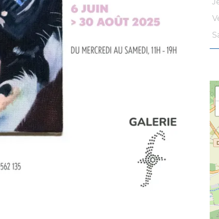
J
V
S