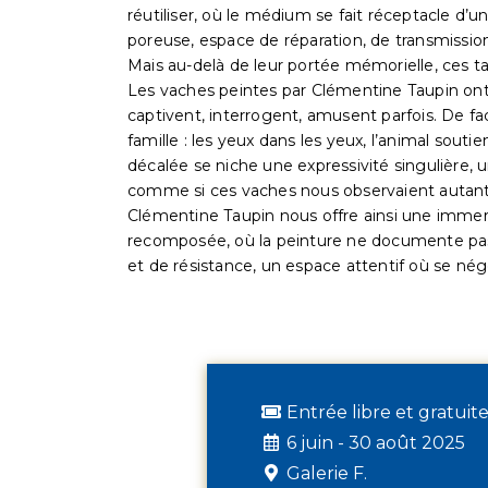
réutiliser, où le médium se fait réceptacle d’u
poreuse, espace de réparation, de transmissio
Mais au-delà de leur portée mémorielle, ces 
Les vaches peintes par Clémentine Taupin ont 
captivent, interrogent, amusent parfois. De face
famille : les yeux dans les yeux, l’animal souti
décalée se niche une expressivité singulière,
comme si ces vaches nous observaient autant
Clémentine Taupin nous offre ainsi une immers
recomposée, où la peinture ne documente pas, e
et de résistance, un espace attentif où se nég
Entrée libre et gratuit
6 juin - 30 août 2025
Galerie F.