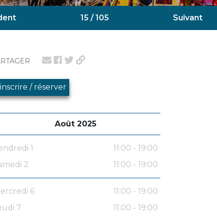
dent
15 / 105
Suivant
ARTAGER
'inscrire / réserver
Août 2025
endredi 1
11:00 - 19:00
amedi 2
11:00 - 19:00
ercredi 6
11:00 - 19:00
eudi 7
11:00 - 19:00