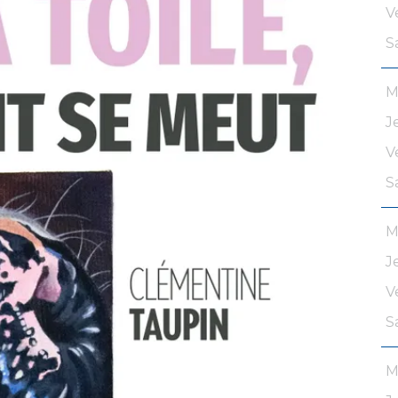
V
S
M
J
V
S
M
J
V
S
M