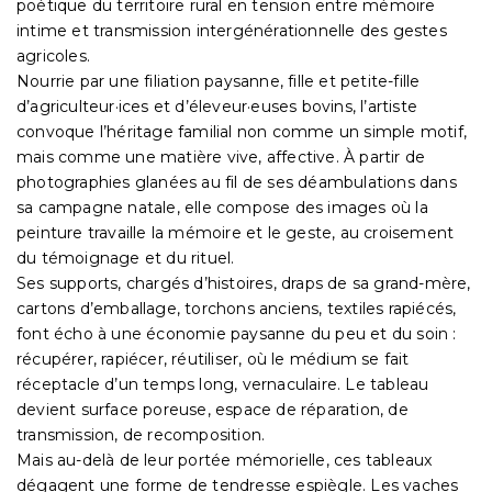
poétique du territoire rural en tension entre mémoire
intime et transmission intergénérationnelle des gestes
agricoles.
Nourrie par une filiation paysanne, fille et petite-fille
d’agriculteur·ices et d’éleveur·euses bovins, l’artiste
convoque l’héritage familial non comme un simple motif,
mais comme une matière vive, affective. À partir de
photographies glanées au fil de ses déambulations dans
sa campagne natale, elle compose des images où la
peinture travaille la mémoire et le geste, au croisement
du témoignage et du rituel.
Ses supports, chargés d’histoires, draps de sa grand-mère,
cartons d’emballage, torchons anciens, textiles rapiécés,
font écho à une économie paysanne du peu et du soin :
récupérer, rapiécer, réutiliser, où le médium se fait
réceptacle d’un temps long, vernaculaire. Le tableau
devient surface poreuse, espace de réparation, de
transmission, de recomposition.
Mais au-delà de leur portée mémorielle, ces tableaux
dégagent une forme de tendresse espiègle. Les vaches