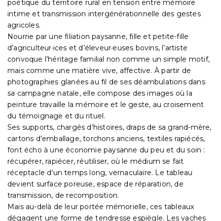
poétique du territoire rural en tension entre mémoire
intime et transmission intergénérationnelle des gestes
agricoles.
Nourrie par une filiation paysanne, fille et petite-fille
d’agriculteur·ices et d’éleveur·euses bovins, l’artiste
convoque l’héritage familial non comme un simple motif,
mais comme une matière vive, affective. À partir de
photographies glanées au fil de ses déambulations dans
sa campagne natale, elle compose des images où la
peinture travaille la mémoire et le geste, au croisement
du témoignage et du rituel.
Ses supports, chargés d’histoires, draps de sa grand-mère,
cartons d’emballage, torchons anciens, textiles rapiécés,
font écho à une économie paysanne du peu et du soin :
récupérer, rapiécer, réutiliser, où le médium se fait
réceptacle d’un temps long, vernaculaire. Le tableau
devient surface poreuse, espace de réparation, de
transmission, de recomposition.
Mais au-delà de leur portée mémorielle, ces tableaux
dégagent une forme de tendresse espiègle. Les vaches