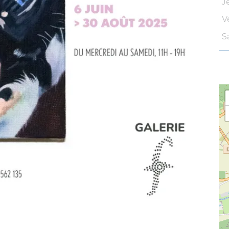
J
V
S