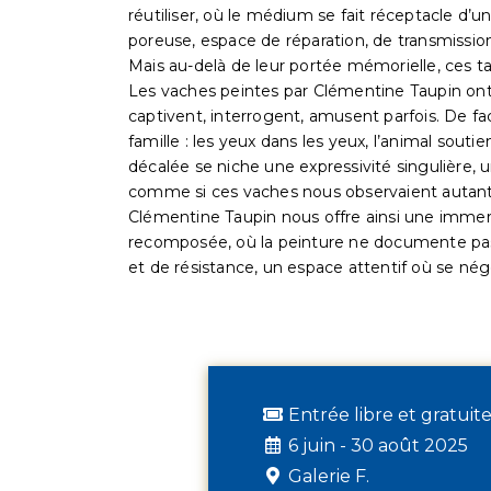
réutiliser, où le médium se fait réceptacle d’u
poreuse, espace de réparation, de transmissio
Mais au-delà de leur portée mémorielle, ces 
Les vaches peintes par Clémentine Taupin ont 
captivent, interrogent, amusent parfois. De face
famille : les yeux dans les yeux, l’animal souti
décalée se niche une expressivité singulière,
comme si ces vaches nous observaient autant
Clémentine Taupin nous offre ainsi une immers
recomposée, où la peinture ne documente pas, e
et de résistance, un espace attentif où se nég
Entrée libre et gratuit
6 juin - 30 août 2025
Galerie F.