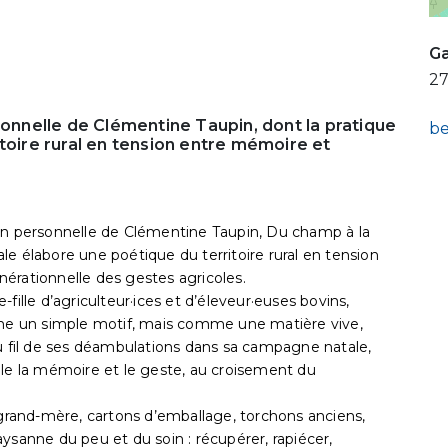
Ga
27
sonnelle de Clémentine Taupin, dont la pratique
be
toire rural en tension entre mémoire et
ition personnelle de Clémentine Taupin, Du champ à la
rale élabore une poétique du territoire rural en tension
érationnelle des gestes agricoles.
e-fille d’agriculteur·ices et d’éleveur·euses bovins,
omme un simple motif, mais comme une matière vive,
au fil de ses déambulations dans sa campagne natale,
lle la mémoire et le geste, au croisement du
 grand-mère, cartons d’emballage, torchons anciens,
ysanne du peu et du soin : récupérer, rapiécer,