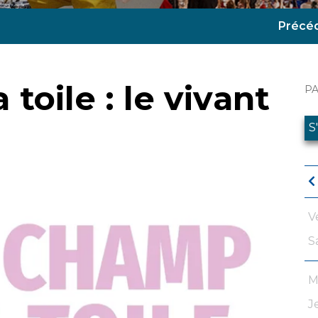
Précé
toile : le vivant
P
S
V
S
M
J