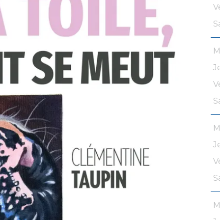
V
S
M
J
V
S
M
J
V
S
M