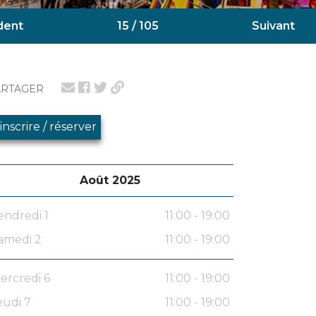
dent
15 / 105
Suivant
ARTAGER
'inscrire / réserver
Août 2025
endredi 1
11:00 - 19:00
amedi 2
11:00 - 19:00
ercredi 6
11:00 - 19:00
eudi 7
11:00 - 19:00