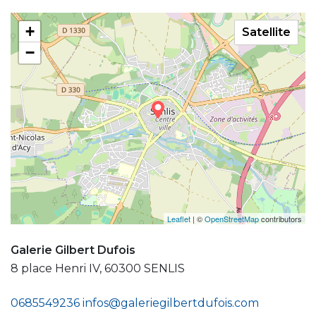
+
Satellite
−
Leaflet
| ©
OpenStreetMap
contributors
Galerie Gilbert Dufois
8 place Henri IV, 60300 SENLIS
0685549236
infos@galeriegilbertdufois.com