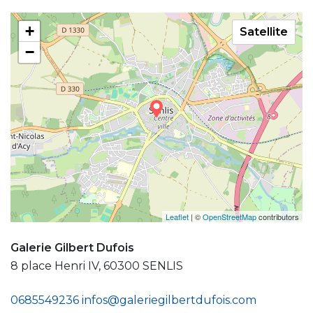
+
Satellite
−
Leaflet
| ©
OpenStreetMap
contributors
Galerie Gilbert Dufois
8 place Henri IV, 60300 SENLIS
0685549236
infos@galeriegilbertdufois.com