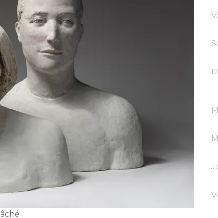
V
S
D
M
M
J
V
mâché