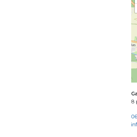
Ga
8 
0
in