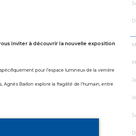
S
D
 vous inviter à découvrir la nouvelle exposition
M
M
spécifiquement pour l’espace lumineux de la verrière
J
, Agnès Baillon explore la fragilité de l’humain, entre
V
S
D