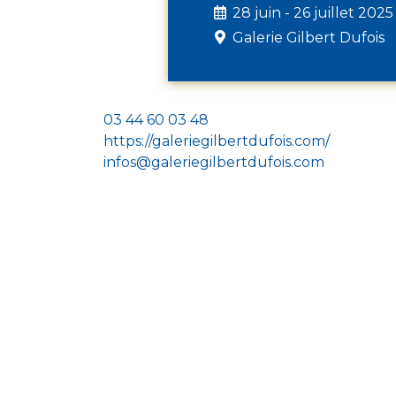
28 juin - 26 juillet 2025
Galerie Gilbert Dufois
03 44 60 03 48
https://galeriegilbertdufois.com/
infos@galeriegilbertdufois.com