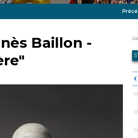
Précé
nès Baillon -
P
ère"
S
M
M
J