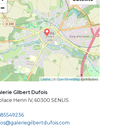
−
Leaflet
| ©
OpenStreetMap
contributors
lerie Gilbert Dufois
place Henri IV, 60300 SENLIS
685549236
fos@galeriegilbertdufois.com