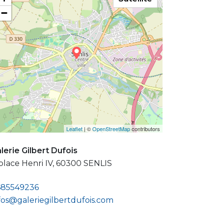
−
Leaflet
| ©
OpenStreetMap
contributors
lerie Gilbert Dufois
place Henri IV, 60300 SENLIS
685549236
fos@galeriegilbertdufois.com