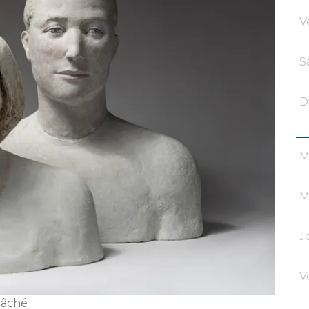
V
S
D
M
M
J
V
mâché