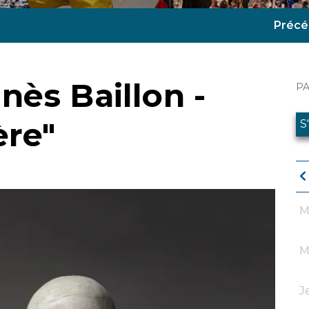
Précé
nès Baillon -
P
ère"
S
M
M
J