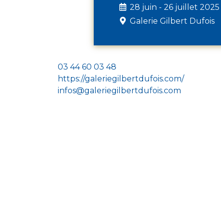
28 juin - 26 juillet 2025
Galerie Gilbert Dufois
03 44 60 03 48
https://galeriegilbertdufois.com/
infos@galeriegilbertdufois.com