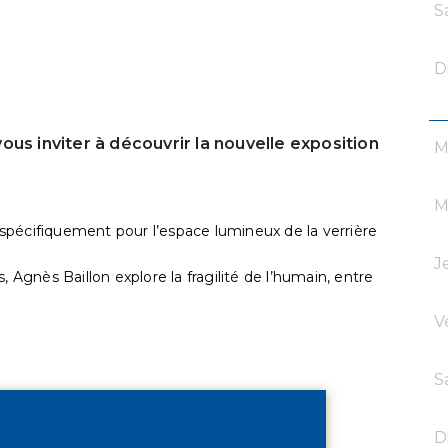
S
D
 vous inviter à découvrir la nouvelle exposition
M
M
spécifiquement pour l’espace lumineux de la verrière
J
, Agnès Baillon explore la fragilité de l’humain, entre
V
S
D