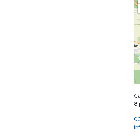
Ga
8 
0
in