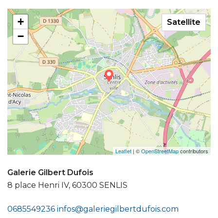
+
Satellite
−
Leaflet
| ©
OpenStreetMap
contributors
Galerie Gilbert Dufois
8 place Henri IV, 60300 SENLIS
0685549236
infos@galeriegilbertdufois.com