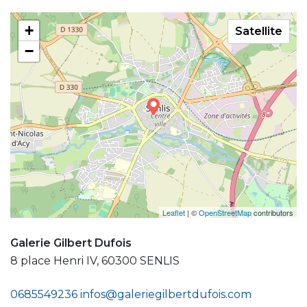
+
Satellite
−
Leaflet
| ©
OpenStreetMap
contributors
Galerie Gilbert Dufois
8 place Henri IV, 60300 SENLIS
0685549236
infos@galeriegilbertdufois.com