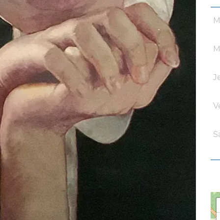
M
M
J
V
S