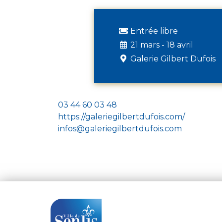
Entrée libre
21 mars - 18 avril
Galerie Gilbert Dufois
03 44 60 03 48
https://galeriegilbertdufois.com/
infos@galeriegilbertdufois.com