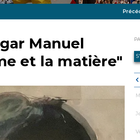
Précé
dgar Manuel
P
me et la matière"
S
M
J
V