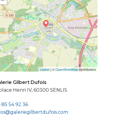
Leaflet
| ©
OpenStreetMap
contributors
lerie Gilbert Dufois
place Henri IV, 60300 SENLIS
 85 54 92 36
fos@galeriegilbertdufois.com