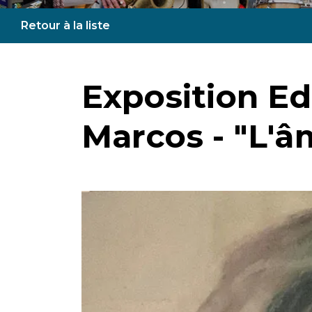
Retour à la liste
Exposition E
Marcos - "L'â