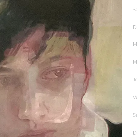
S
D
M
M
J
V
S
D