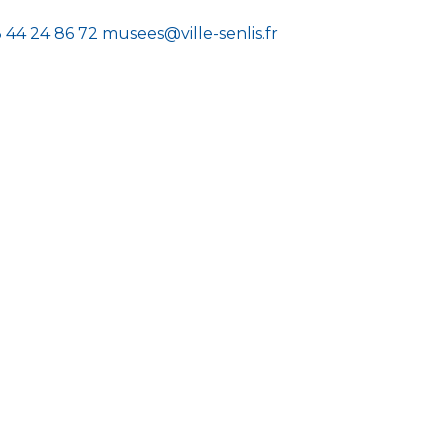
 44 24 86 72
musees@ville-senlis.fr