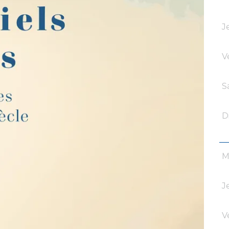
J
V
S
D
M
J
V