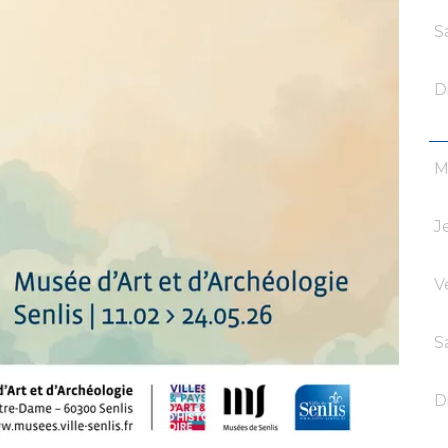
S
D
M
J
V
S
D