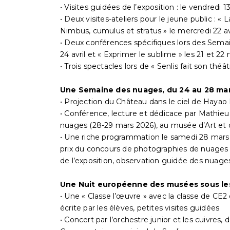
• Visites guidées de l’exposition : le vendredi 1
• Deux visites-ateliers pour le jeune public : « 
Nimbus, cumulus et stratus » le mercredi 22 avr
• Deux conférences spécifiques lors des Semain
24 avril et « Exprimer le sublime » les 21 et 2
• Trois spectacles lors de « Senlis fait son théâtre
Une Semaine des nuages, du 24 au 28 mars
• Projection du Château dans le ciel de Hayao
• Conférence, lecture et dédicace par Mathieu
nuages (28-29 mars 2026), au musée d’Art et 
• Une riche programmation le samedi 28 mars :
prix du concours de photographies de nuages or
de l’exposition, observation guidée des nuages
Une Nuit européenne des musées sous les
• Une « Classe l’œuvre » avec la classe de CE
écrite par les élèves, petites visites guidées
• Concert par l’orchestre junior et les cuivres, 