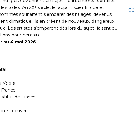
es nuages deviennent un sujet à part entière. Identifiés,
 les toiles. Au XXᵉ siècle, le rapport scientifique et
03
s hommes souhaitent s’emparer des nuages, devenus
ment climatique. Ils en créent de nouveaux, dangereux
 Les artistes s’emparent dès lors du sujet, faisant du
tions pour demain.
er au 4 mai 2026
tal
 Valois
-France
stitut de France
oine Lécuyer