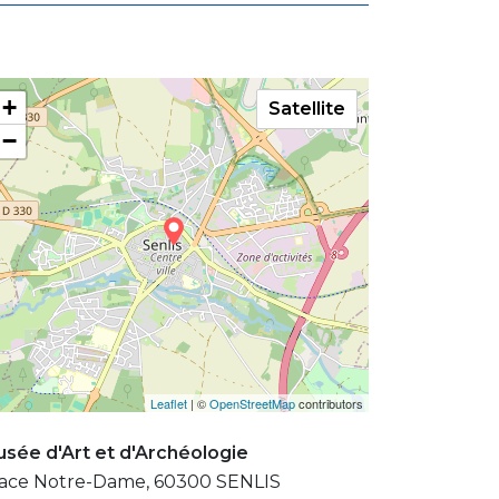
+
Satellite
−
Leaflet
| ©
OpenStreetMap
contributors
sée d'Art et d'Archéologie
ace Notre-Dame, 60300 SENLIS