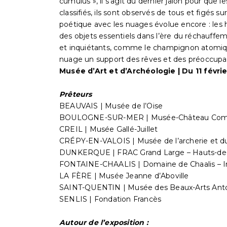
cumulus », il s’agit du dernier jalon pour que l
classifiés, ils sont observés de tous et figés sur
poétique avec les nuages évolue encore : le
des objets essentiels dans l’ère du réchauffe
et inquiétants, comme le champignon atomique.
nuage un support des rêves et des préoccupa
Musée d’Art et d’Archéologie | Du 11 févri
Prêteurs
BEAUVAIS | Musée de l’Oise
BOULOGNE-SUR-MER | Musée-Château Com
CREIL | Musée Gallé-Juillet
CRÉPY-EN-VALOIS | Musée de l’archerie et du
DUNKERQUE | FRAC Grand Large – Hauts-de
FONTAINE-CHAALIS | Domaine de Chaalis – In
LA FÈRE | Musée Jeanne d’Aboville
SAINT-QUENTIN | Musée des Beaux-Arts Ant
SENLIS | Fondation Francès
Autour de l’exposition :