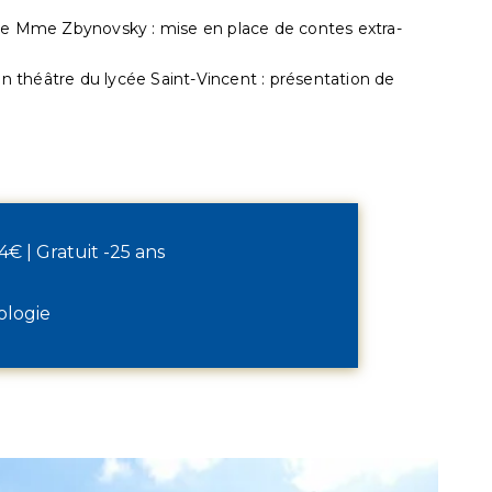
 de Mme Zbynovsky : mise en place de contes extra-
ion théâtre du lycée Saint-Vincent : présentation de
: 4€ | Gratuit -25 ans
ologie