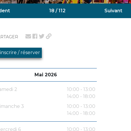
dent
18 / 112
Suivant
ARTAGER
'inscrire / réserver
Mai 2026
amedi 2
10:00 - 13:00
14:00 - 18:00
imanche 3
10:00 - 13:00
14:00 - 18:00
ercredi 6
10:00 - 13:00