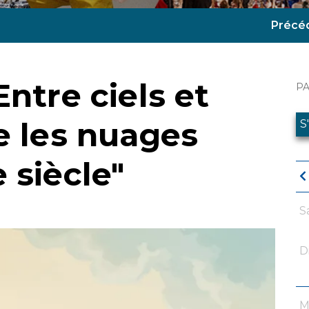
Précé
Entre ciels et
P
re les nuages
S
 siècle"
S
D
M