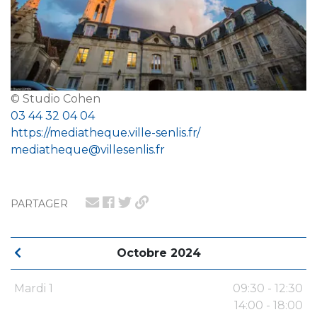
© Studio Cohen
03 44 32 04 04
https://mediatheque.ville-senlis.fr/
mediatheque@villesenlis.fr
PARTAGER
Octobre 2024
Mardi 1
09:30 - 12:30
14:00 - 18:00