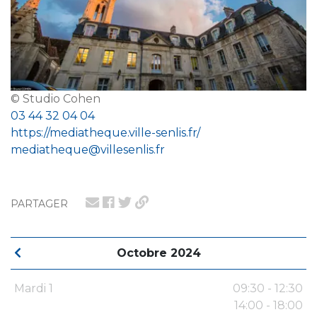
© Studio Cohen
03 44 32 04 04
https://mediatheque.ville-senlis.fr/
mediatheque@villesenlis.fr
PARTAGER
Octobre 2024
Mardi 1
09:30 - 12:30
14:00 - 18:00