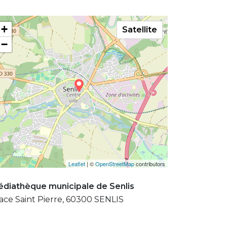
+
Satellite
−
Leaflet
| ©
OpenStreetMap
contributors
diathèque municipale de Senlis
ace Saint Pierre, 60300 SENLIS