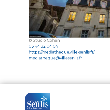
© Studio Cohen
03 44 32 04 04
https://mediatheque.ville-senlis.fr/
mediatheque@villesenlis.fr