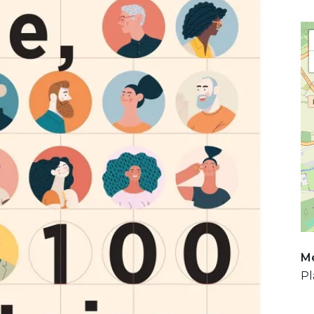
Mé
Pl