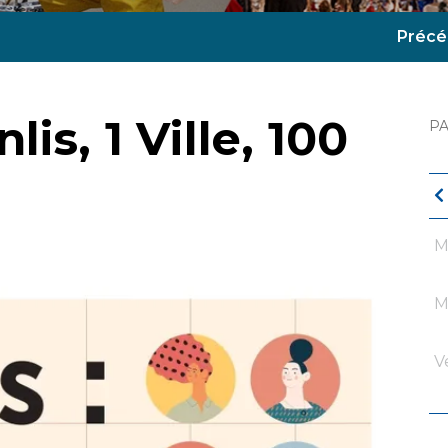
Précé
is, 1 Ville, 100
P
M
M
V