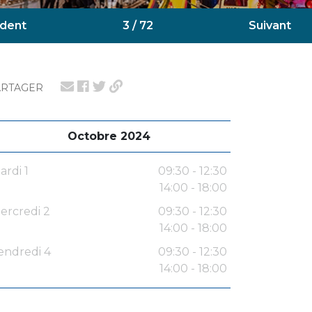
dent
3 / 72
Suivant
ARTAGER
Octobre 2024
ardi 1
09:30 - 12:30
14:00 - 18:00
ercredi 2
09:30 - 12:30
14:00 - 18:00
endredi 4
09:30 - 12:30
14:00 - 18:00