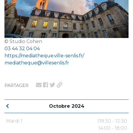
© Studio Cohen
03 44 32 04 04
https://mediatheque.ville-senlis.fr/
mediatheque@villesenlis.fr
PARTAGER
Octobre 2024
Mardi 1
09:30 - 12:30
14:00 - 18:00