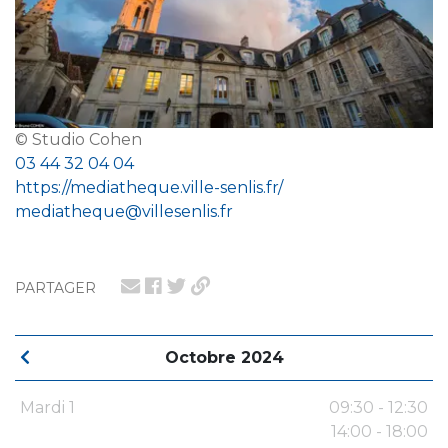
© Studio Cohen
03 44 32 04 04
https://mediatheque.ville-senlis.fr/
mediatheque@villesenlis.fr
PARTAGER
Octobre 2024
Mardi 1
09:30 - 12:30
14:00 - 18:00