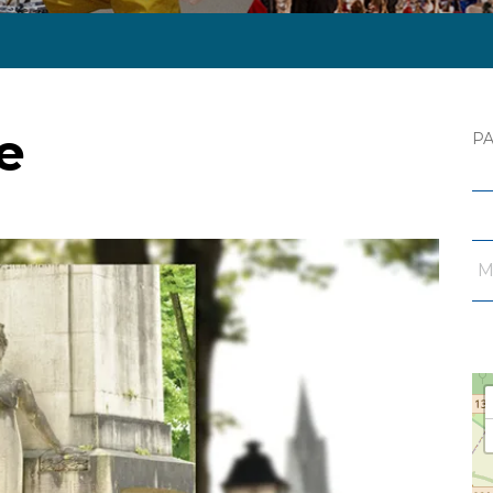
e
P
M