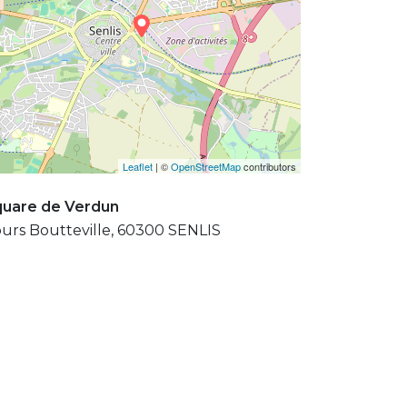
Leaflet
| ©
OpenStreetMap
contributors
uare de Verdun
urs Boutteville, 60300 SENLIS