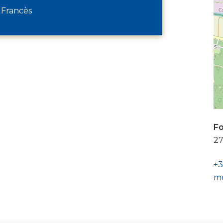
 Francès
Fo
27
+3
me