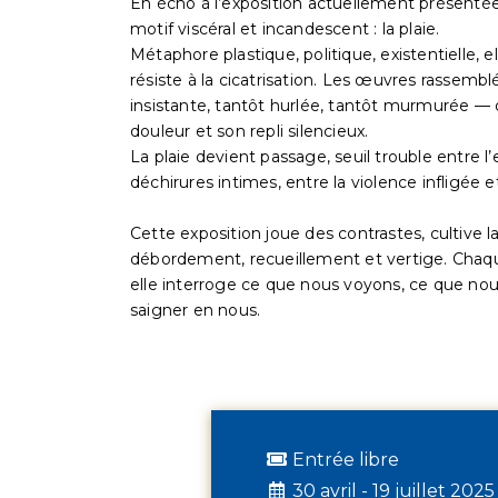
En écho à l’exposition actuellement présentée à
motif viscéral et incandescent : la plaie.
Métaphore plastique, politique, existentielle, e
résiste à la cicatrisation. Les œuvres rassemb
insistante, tantôt hurlée, tantôt murmurée — qu
douleur et son repli silencieux.
La plaie devient passage, seuil trouble entre l’ex
déchirures intimes, entre la violence infligée e
Cette exposition joue des contrastes, cultive la
débordement, recueillement et vertige. Chaque
elle interroge ce que nous voyons, ce que no
saigner en nous.
Entrée libre
30 avril - 19 juillet 2025