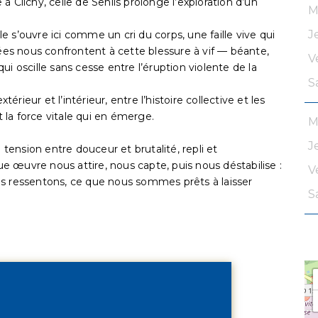
 Clichy, celle de Senlis prolonge l’exploration d’un
M
J
lle s’ouvre ici comme un cri du corps, une faille vive qui
lées nous confrontent à cette blessure à vif — béante,
V
i oscille sans cesse entre l’éruption violente de la
S
térieur et l’intérieur, entre l’histoire collective et les
t la force vitale qui en émerge.
M
J
 tension entre douceur et brutalité, repli et
 œuvre nous attire, nous capte, puis nous déstabilise :
V
us ressentons, ce que nous sommes prêts à laisser
S