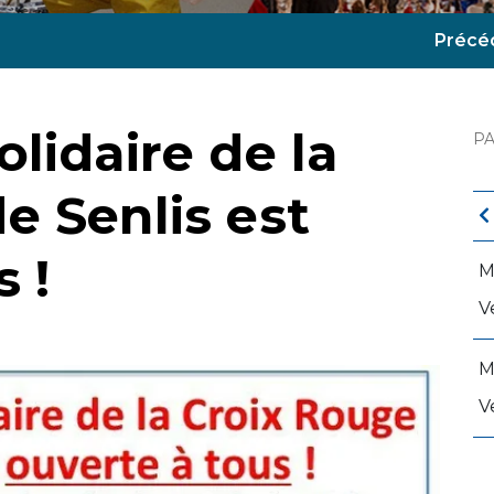
Précé
lidaire de la
P
e Senlis est
 !
M
V
M
V