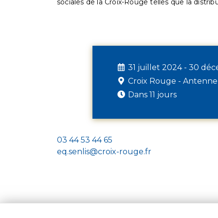
sociales de la Croix-Rouge telles que la distrib
31 juillet 2024 - 30 d
Croix Rouge - Antenne
Dans 11 jours
03 44 53 44 65
eq.senlis@croix-rouge.fr