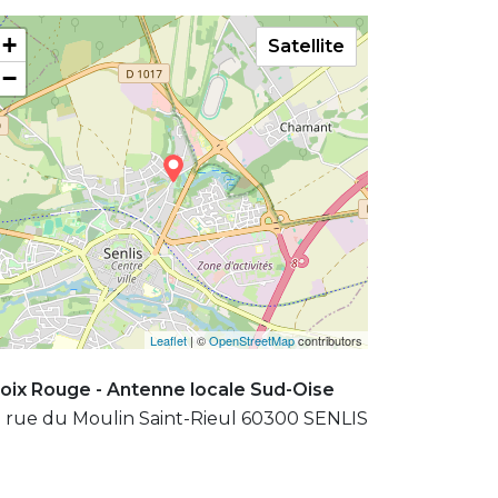
+
Satellite
−
Leaflet
| ©
OpenStreetMap
contributors
oix Rouge - Antenne locale Sud-Oise
 rue du Moulin Saint-Rieul 60300 SENLIS