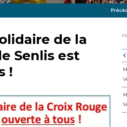
Précé
lidaire de la
P
e Senlis est
 !
M
V
M
V