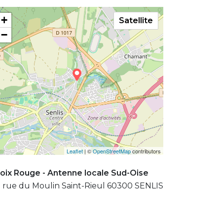
+
Satellite
−
Leaflet
| ©
OpenStreetMap
contributors
oix Rouge - Antenne locale Sud-Oise
 rue du Moulin Saint-Rieul 60300 SENLIS