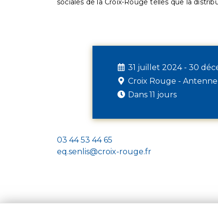
sociales de la Croix-Rouge telles que la distrib
31 juillet 2024 - 30 d
Croix Rouge - Antenne
Dans 11 jours
03 44 53 44 65
eq.senlis@croix-rouge.fr