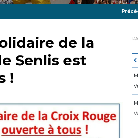
Précé
lidaire de la
P
e Senlis est
 !
M
V
M
V