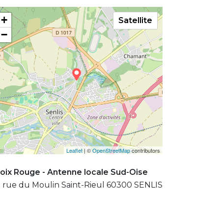
+
Satellite
−
Leaflet
| ©
OpenStreetMap
contributors
oix Rouge - Antenne locale Sud-Oise
 rue du Moulin Saint-Rieul 60300 SENLIS