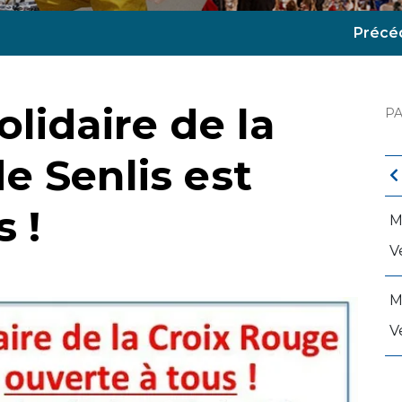
Précé
lidaire de la
P
e Senlis est
 !
M
V
M
V