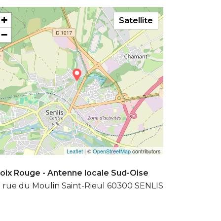
+
Satellite
−
Leaflet
| ©
OpenStreetMap
contributors
oix Rouge - Antenne locale Sud-Oise
 rue du Moulin Saint-Rieul 60300 SENLIS