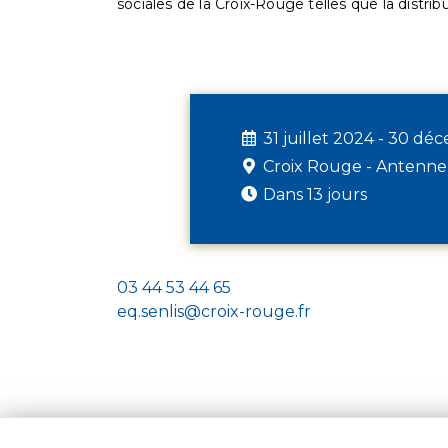
sociales de la Croix-Rouge telles que la distrib
31 juillet 2024 - 30 d
Croix Rouge - Antenne
Dans 13 jours
03 44 53 44 65
eq.senlis@croix-rouge.fr