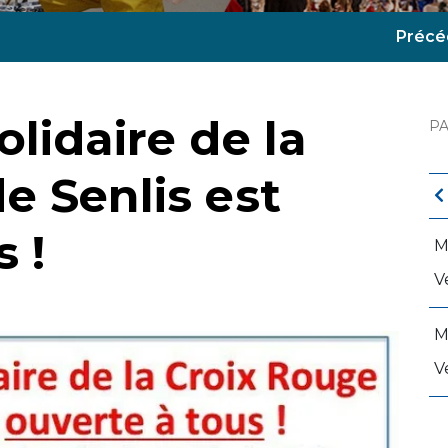
Précé
lidaire de la
P
e Senlis est
 !
M
V
M
V