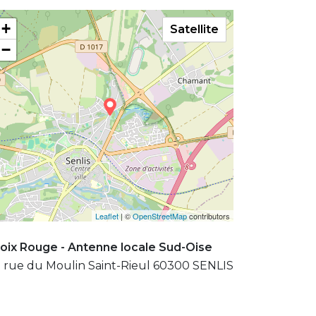
+
Satellite
−
Leaflet
| ©
OpenStreetMap
contributors
oix Rouge - Antenne locale Sud-Oise
 rue du Moulin Saint-Rieul 60300 SENLIS