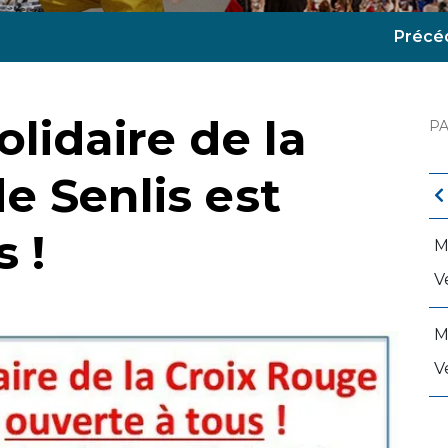
Précé
lidaire de la
P
e Senlis est
 !
M
V
M
V