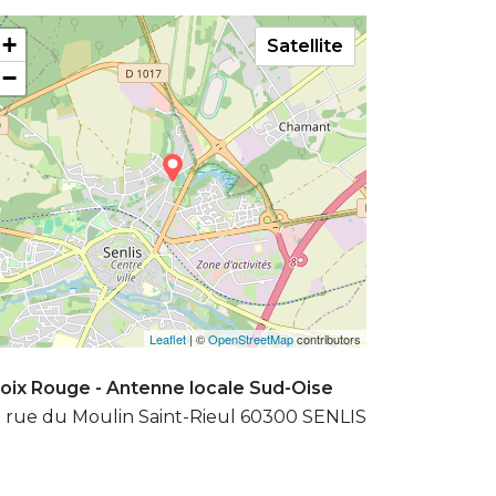
+
Satellite
−
Leaflet
| ©
OpenStreetMap
contributors
oix Rouge - Antenne locale Sud-Oise
 rue du Moulin Saint-Rieul 60300 SENLIS