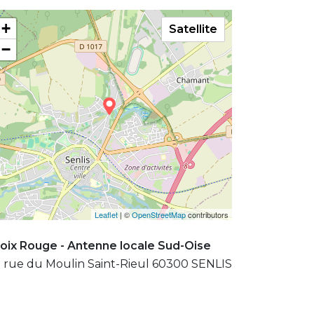
+
Satellite
−
Leaflet
| ©
OpenStreetMap
contributors
oix Rouge - Antenne locale Sud-Oise
 rue du Moulin Saint-Rieul 60300 SENLIS