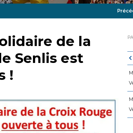
Précé
lidaire de la
P
e Senlis est
 !
M
V
M
V