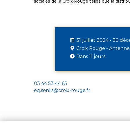
sociales de la Croix-Rouge telles que la distrib
31 juillet 2024 - 30 d
Croix Rouge - Antenne
Dans 11 jours
03 44 53 44 65
eq.senlis@croix-rouge.fr