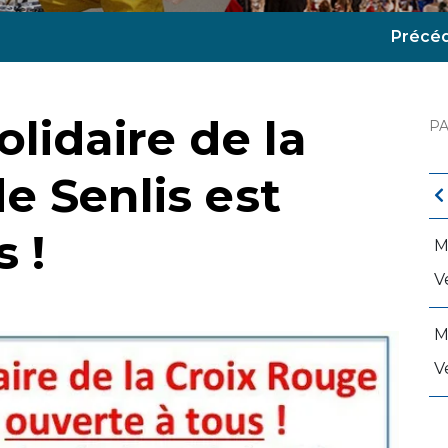
Précé
lidaire de la
P
e Senlis est
 !
M
V
M
V