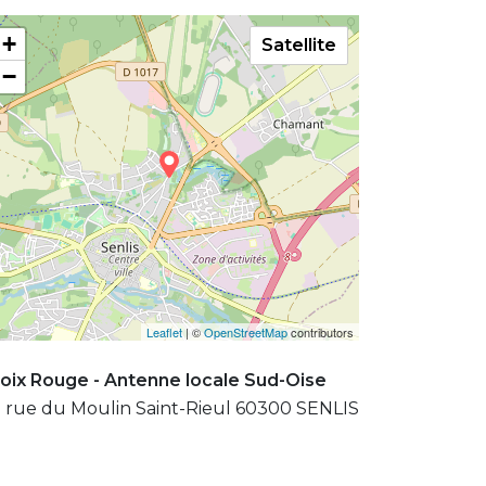
+
Satellite
−
Leaflet
| ©
OpenStreetMap
contributors
oix Rouge - Antenne locale Sud-Oise
 rue du Moulin Saint-Rieul 60300 SENLIS