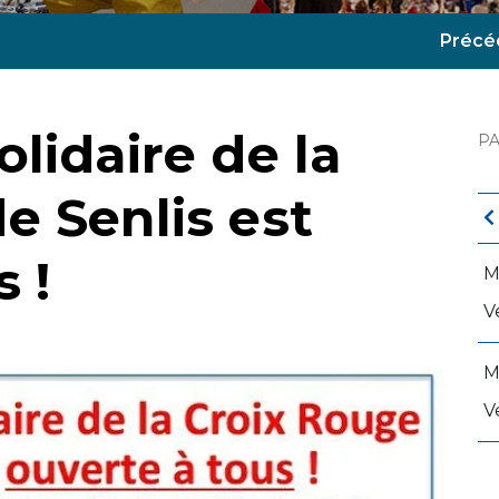
Précé
lidaire de la
P
e Senlis est
 !
M
V
M
V