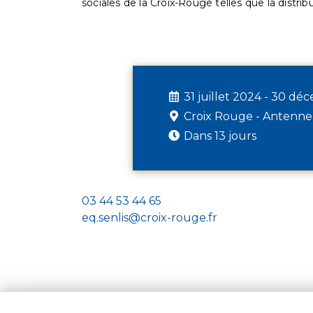
sociales de la Croix-Rouge telles que la distrib
31 juillet 2024 - 30 d
Croix Rouge - Antenne
Dans 13 jours
03 44 53 44 65
eq.senlis@croix-rouge.fr