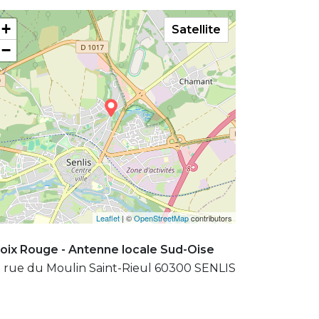
+
Satellite
−
Leaflet
| ©
OpenStreetMap
contributors
oix Rouge - Antenne locale Sud-Oise
 rue du Moulin Saint-Rieul 60300 SENLIS