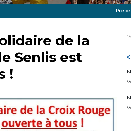
Précé
lidaire de la
P
e Senlis est
 !
M
V
M
V