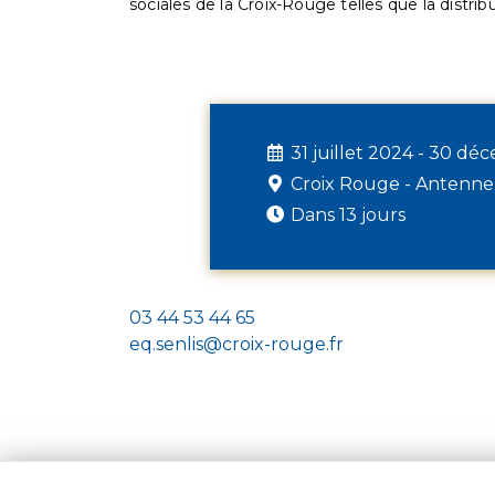
sociales de la Croix-Rouge telles que la distrib
31 juillet 2024 - 30 d
Croix Rouge - Antenne
Dans 13 jours
03 44 53 44 65
eq.senlis@croix-rouge.fr