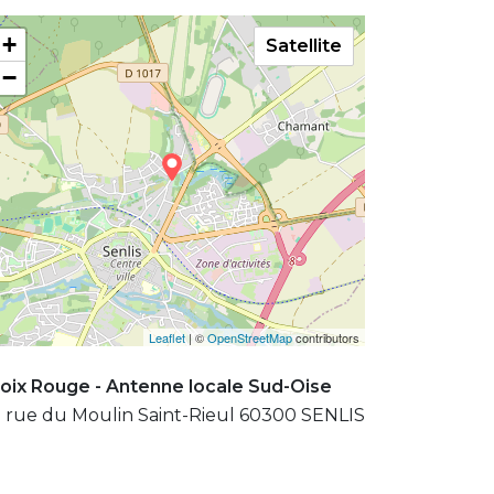
+
Satellite
−
Leaflet
| ©
OpenStreetMap
contributors
oix Rouge - Antenne locale Sud-Oise
 rue du Moulin Saint-Rieul 60300 SENLIS