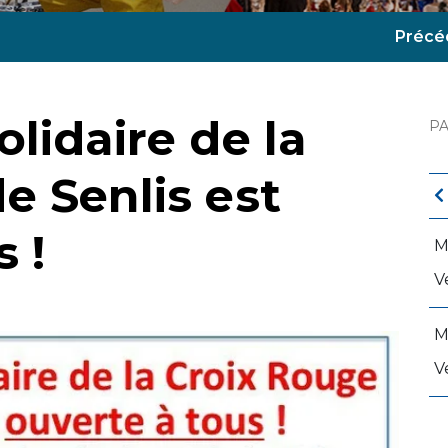
Précé
lidaire de la
P
e Senlis est
 !
M
V
M
V