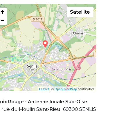
+
Satellite
−
Leaflet
| ©
OpenStreetMap
contributors
oix Rouge - Antenne locale Sud-Oise
 rue du Moulin Saint-Rieul 60300 SENLIS