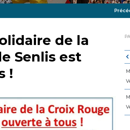
Précé
lidaire de la
P
e Senlis est
 !
M
V
M
V