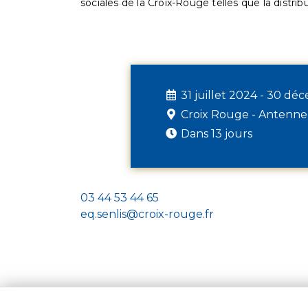
sociales de la Croix-Rouge telles que la distrib
31 juillet 2024 - 30 d
Croix Rouge - Antenne
Dans 13 jours
03 44 53 44 65
eq.senlis@croix-rouge.fr