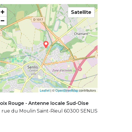
+
Satellite
−
Leaflet
| ©
OpenStreetMap
contributors
oix Rouge - Antenne locale Sud-Oise
 rue du Moulin Saint-Rieul 60300 SENLIS