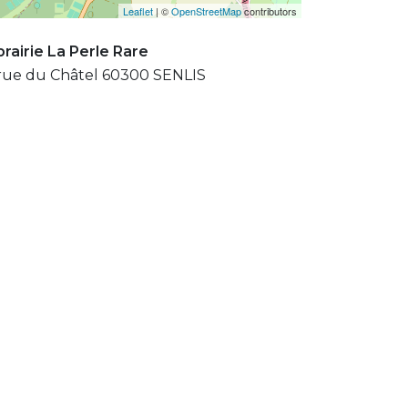
Leaflet
| ©
OpenStreetMap
contributors
brairie La Perle Rare
rue du Châtel 60300 SENLIS