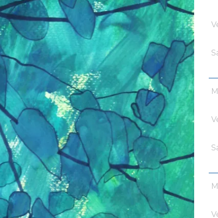
V
S
M
V
S
M
V