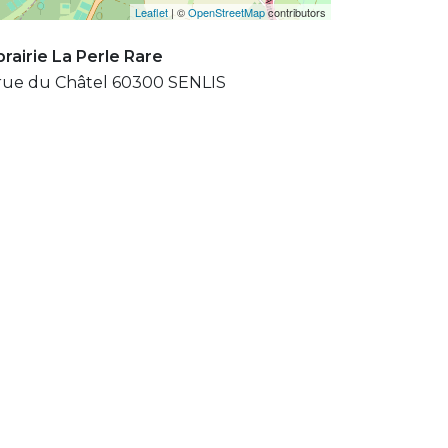
Leaflet
| ©
OpenStreetMap
contributors
brairie La Perle Rare
rue du Châtel 60300 SENLIS