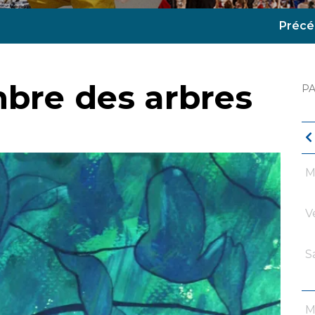
Précé
mbre des arbres
P
M
V
S
M