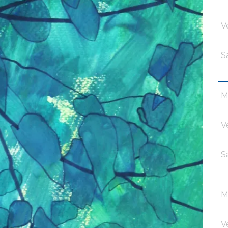
V
S
M
V
S
M
V