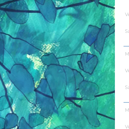
V
S
M
V
S
M
V