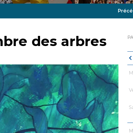
Précé
mbre des arbres
P
M
V
S
M