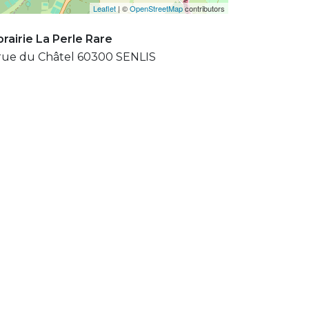
Leaflet
| ©
OpenStreetMap
contributors
brairie La Perle Rare
rue du Châtel 60300 SENLIS