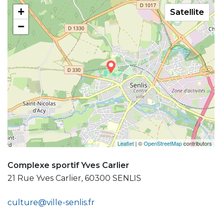
+
Satellite
−
Leaflet
| ©
OpenStreetMap
contributors
Complexe sportif Yves Carlier
21 Rue Yves Carlier, 60300 SENLIS
culture@ville-senlis.fr