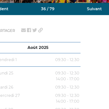
dent
36 / 79
Suivant
ARTAGER
Août 2025
endredi 1
09:30 - 12:30
undi 25
09:30 - 12:30
14:00 - 17:00
ardi 26
09:30 - 12:30
ercredi 27
09:30 - 12:30
14:00 - 17:00