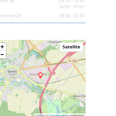
eudi 28
09:30 - 12:30
14:00 - 17:00
endredi 29
09:30 - 12:30
+
Satellite
−
Leaflet
| ©
OpenStreetMap
contributors