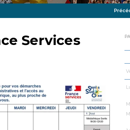
Précé
ce Services
P
V
L
M
M