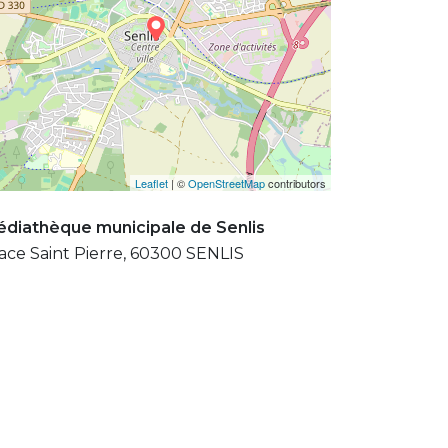
Leaflet
| ©
OpenStreetMap
contributors
diathèque municipale de Senlis
ace Saint Pierre, 60300 SENLIS