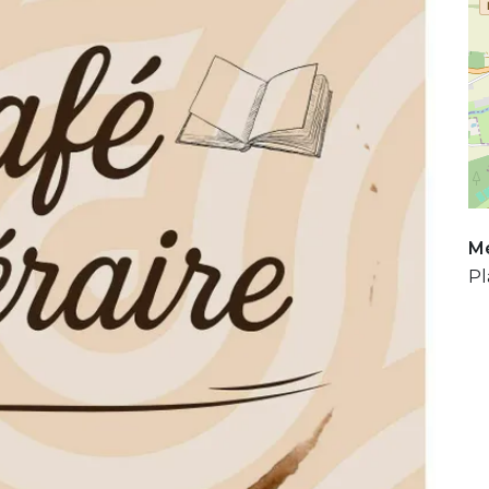
Mé
Pl