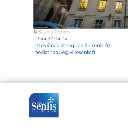
© Studio Cohen
03 44 32 04 04
https://mediatheque.ville-senlis.fr/
mediatheque@villesenlis.fr