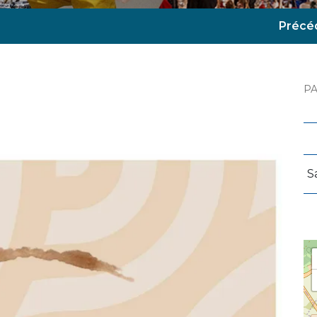
Précé
P
S