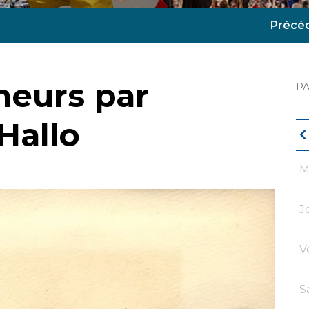
Précé
neurs par
P
Hallo
M
J
V
S