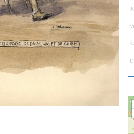
J
V
S
D