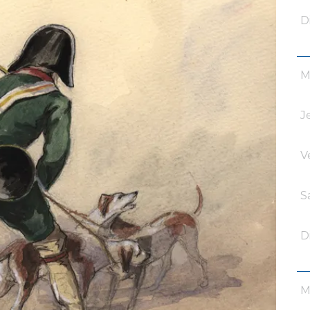
D
M
J
V
S
D
M